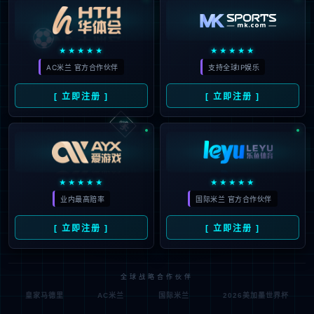
⚽
★★★★★
★★★★★
AC米兰 官方合作伙伴
支持全球IP娱乐
[ 立即注册 ]
[ 立即注册 ]
🃏
★★★★★
★★★★★
业内最高赔率
国际米兰 官方合作伙伴
[ 立即注册 ]
[ 立即注册 ]
全球战略合作伙伴
皇家马德里
AC米兰
国际米兰
2026美加墨世界杯